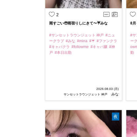
2
雨すごい🥹雨宿りしにきて〜☔️みな
8月
#サンセットラウンジェット 神戸
#ニュ
#
ークラブ
#みな
#mina
#☔️
#ファンクラ
ー
#キャバクラ
#followme
#キャバ嬢
#神
ow
戸
#本日出勤
勤
2026.08.03 (月)
みな
サンセットラウンジェット 神戸
夜