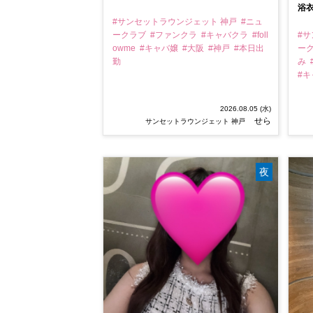
浴衣
#サンセットラウンジェット 神戸
#ニュ
ークラブ
#ファンクラ
#キャバクラ
#foll
#
owme
#キャバ嬢
#大阪
#神戸
#本日出
ー
勤
み
#
2026.08.05 (水)
せら
サンセットラウンジェット 神戸
夜