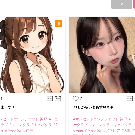
<
昼
1
2
てまーす！！
21じからいまあす🍉🎐🍧
サンセットラウンジェット 神戸
#ニュ
#サンセットラウンジェット 神戸
#ニ
クラブ
#ファンクラ
#キャバクラ
#foll
ークラブ
#ファンクラ
#キャバクラ
#
me
#キャバ嬢
#神戸
owme
#キャバ嬢
#グラビア
#大阪