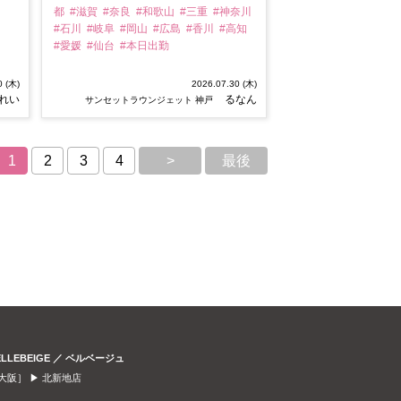
都
#滋賀
#奈良
#和歌山
#三重
#神奈川
#石川
#岐阜
#岡山
#広島
#香川
#高知
#愛媛
#仙台
#本日出勤
0 (木)
2026.07.30 (木)
れい
るなん
サンセットラウンジェット 神戸
1
2
3
4
>
最後
ELLEBEIGE ／ ベルベージュ
大阪］ ▶
北新地店