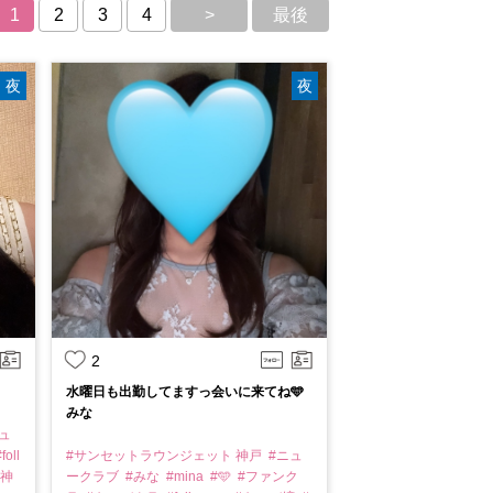
1
2
3
4
>
最後
夜
夜
2
水曜日も出勤してますっ会いに来てね🩵
みな
ュ
foll
#サンセットラウンジェット 神戸
#ニュ
#神
ークラブ
#みな
#mina
#🩵
#ファンク