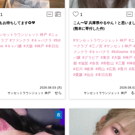
1
1
もお待ちしてます🌻💛
こん〜🦊 兵庫県やるやん！と思いま
(熊本に寄付した件)
サンセットラウンジェット 神戸
#ニュ
クラブ
#ファンクラ
#キャバクラ
#foll
#サンセットラウンジェット 神戸
#ニ
me
#キャバ嬢
#大阪
#神戸
#本日出
ークラブ
#三ノ宮
#サンセット神戸
ァンクラ
#キャバクラ
#followme
#
バ嬢
#グラビア
#東京
#大阪
#神戸
都
#滋賀
#奈良
#和歌山
#三重
#神
#石川
#岐阜
#岡山
#広島
#香川
#
#愛媛
#仙台
#本日出勤
2026.08.03 (月)
2026.08.0
せら
る
サンセットラウンジェット 神戸
サンセットラウンジェット 神戸
夜