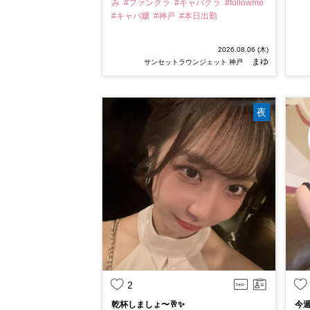
み
#ファンクラ
#キャバクラ
#followme
#キャバ嬢
#神戸
#本日出勤
2026.08.06 (木)
まゆ
サンセットラウンジェット 神戸
夜
2
乾杯しましょ〜🥂✨
今週