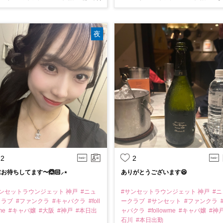
夜
2
2
お待ちしてます〜🙆🏻⸝⋆
ありがとうございます😆
サンセットラウンジェット 神戸
#ニュ
#サンセットラウンジェット 神戸
#ニ
クラブ
#ファンクラ
#キャバクラ
#foll
ークラブ
#サンセット
#ファンクラ
me
#キャバ嬢
#大阪
#神戸
#本日出
ャバクラ
#followme
#キャバ嬢
#神
石川
#本日出勤