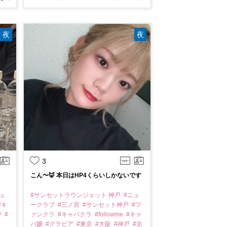
夜
夜
3
こん〜🦊 本日はHP4くらいしかないです
ュ
#サンセットラウンジェット 神戸
#ニュ
#キ
ークラブ
#三ノ宮
#サンセット神戸
#フ
戸
#
ァンクラ
#キャバクラ
#followme
#キャ
バ嬢
#グラビア
#東京
#大阪
#神戸
#京