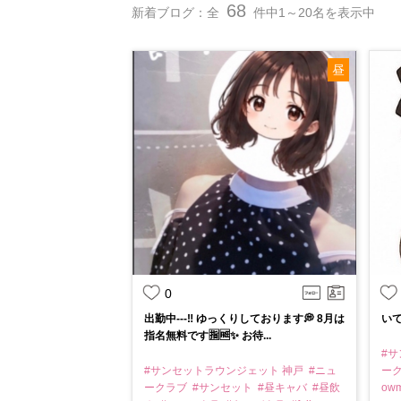
68
新着ブログ：全
件中1～20名を表示中
昼
0
出勤中---‼︎ ゆっくりしております💭 8月は
い
指名無料です🈯️🆓✨ お待...
#
#サンセットラウンジェット 神戸
#ニュ
ー
ークラブ
#サンセット
#昼キャバ
#昼飲
ow