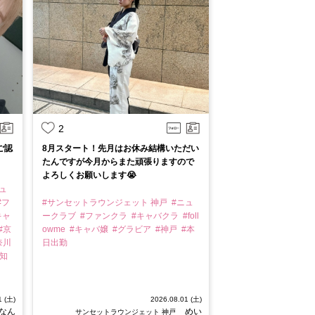
2
ご認
8月スタート！先月はお休み結構いただい
たんですが今月からまた頑張りますので
よろしくお願いします😭
ュ
#フ
#サンセットラウンジェット 神戸
#ニュ
キャ
ークラブ
#ファンクラ
#キャバクラ
#foll
#京
owme
#キャバ嬢
#グラビア
#神戸
#本
奈川
日出勤
高知
1 (土)
2026.08.01 (土)
なん
めい
サンセットラウンジェット 神戸