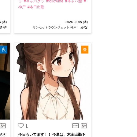
ラ
#キャバクラ
#followme
#キャバ嬢
#
神戸
#本日出勤
5 (水)
2026.08.05 (水)
さや
みな
サンセットラウンジェット 神戸
夜
昼
1
ださ
今日もいてます！！ 今週は、木金出勤予