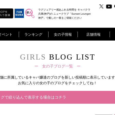
ラグジュアリー感あふれる時間を キャバクラ
兵庫(神戸)の ニュークラブ「Sunset Lounget
神戸」で癒しの一夜をご堪能ください
イベント
ランキング
女の子情報
店舗情報
GIRLS
BLOG LIST
ー 女の子ブログ一覧 ー
舗に所属しているキャバ嬢達の
ブログを新しい投稿順に表示しています
お気に入りの女の子のブログをチェックしてね！
タグで絞り込んで表示する場合はコチラ