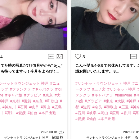
4
3
てた時の写真だけど8月やからᐡ ɞ̴̶̷ ̫ ᴗ̤ ᐡ
こん〜🦊 8/4-6までお休みしてます。
も待ってますっ！今月もよろぴく...
識お願いいたします。 8...
サンセットラウンジェット 神戸
#ニュ
#サンセットラウンジェット 神戸
#ニ
クラブ
#ファンクラ
#キャバクラ
#foll
ークラブ
#三ノ宮
#サンセット神戸
me
#キャバ嬢
#グラビア
#東京
#大
ァンクラ
#キャバクラ
#followme
#
#神戸
#京都
#滋賀
#奈良
#和歌山
#
バ嬢
#グラビア
#東京
#大阪
#神戸
重
#神奈川
#石川
#岐阜
#岡山
#広島
都
#滋賀
#奈良
#和歌山
#三重
#神
香川
#高知
#愛媛
#仙台
#本日出勤
#石川
#岐阜
#岡山
#広島
#香川
#
#愛媛
#仙台
#本日出勤
2026.08.01 (土)
2026.08.0
藤城 柊
る
サンセットラウンジェット 神戸
サンセットラウンジェット 神戸