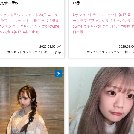
ですー👘✨
い🥹
サンセットラウンジェット 神戸
#ニュ
#サンセットラウンジェット 神戸
#ニ
クラブ
#サンセット
#昼キャバ
#昼飲
ークラブ
#ファンクラ
#キャバクラ
#
#ファンクラ
#キャバクラ
#followme
owme
#キャバ嬢
#グラビア
#神戸
キャバ嬢
#神戸
#本日出勤
日出勤
2026.08.05 (水)
2026.08.0
まゆ
サンセットラウンジェット 神戸
サンセットラウンジェット 神戸
夜