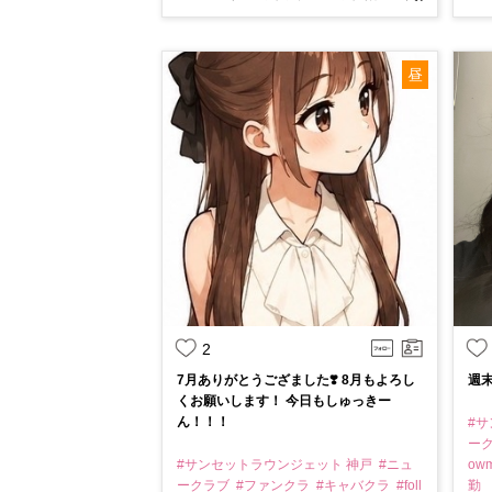
昼
2
7月ありがとうござました❣️ 8月もよろし
週末
くお願いします！ 今日もしゅっきー
ん！！！
#
ー
#サンセットラウンジェット 神戸
#ニュ
ow
ークラブ
#ファンクラ
#キャバクラ
#foll
勤