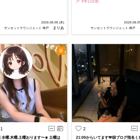
戸
#本日出勤
2026.08.06 (木)
2026.08.0
まりあ
サンセットラウンジェット 神戸
サンセットラウンジェット 神戸
昼
1
2
 水曜.木曜.土曜おります〜☀️ 土曜は
21:00からいてます🫶🏻ブログ指名く