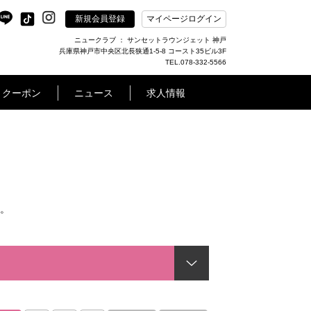
新規会員登録
マイページログイン
ニュークラブ ： サンセットラウンジェット 神戸
兵庫県神戸市中央区北長狭通1-5-8 コースト35ビル3F
TEL.078-332-5566
クーポン
ニュース
求人情報
。