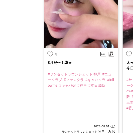
4
8月だ〜！🏖☀️
太っ
今日
#サンセットラウンジェット 神戸
#ニュ
ークラブ
#ファンクラ
#キャバクラ
#foll
#
owme
#キャバ嬢
#神戸
#本日出勤
ー
ow
阪
三
#
2026.08.01 (土)
みお
サンセットラウンジェット 神戸