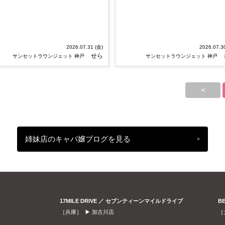
2026.07.31 (金)
2026.07.3
せら
サンセットラウンジェット 神戸
サンセットラウンジェット 神戸
<
姉妹店のキャバ嬢ブログを見る
>
17MILE DRIVE ／ セブンティーンマイルドライブ
B
［兵庫］ ▶
加古川店
［