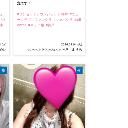
定です！
ュ
#サンセットラウンジェット 神戸
#ニュ
foll
ークラブ
#ファンクラ
#キャバクラ
#foll
#本
owme
#キャバ嬢
#神戸
4 (火)
2026.08.04 (火)
めい
まりあ
サンセットラウンジェット 神戸
夜
夜