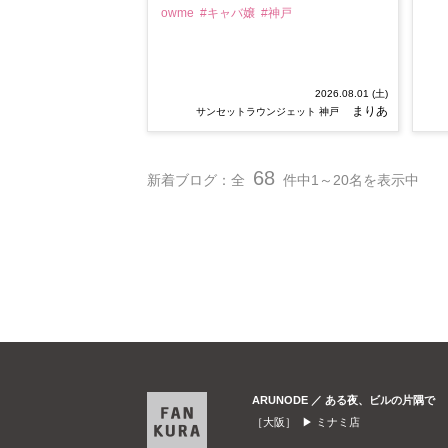
owme
#キャバ嬢
#神戸
2026.08.01 (土)
まりあ
サンセットラウンジェット 神戸
68
新着ブログ：全
件中1～20名を表示中
ARUNODE ／ ある夜、ビルの片隅で
［大阪］ ▶
ミナミ店