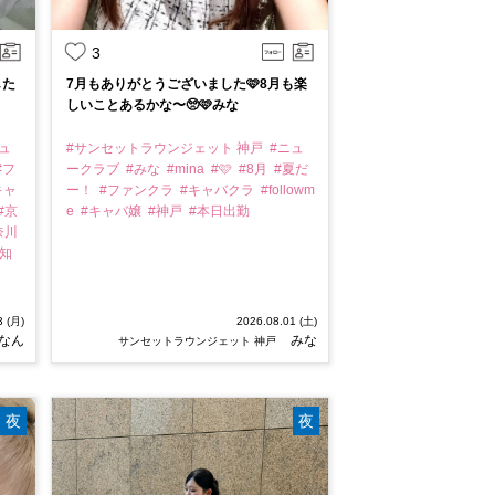
3
した
7月もありがとうございました🩷8月も楽
しいことあるかな〜🥺🩷みな
ュ
#サンセットラウンジェット 神戸
#ニュ
#フ
ークラブ
#みな
#mina
#🩷
#8月
#夏だ
キャ
ー！
#ファンクラ
#キャバクラ
#followm
#京
e
#キャバ嬢
#神戸
#本日出勤
奈川
高知
3 (月)
2026.08.01 (土)
なん
みな
サンセットラウンジェット 神戸
夜
夜