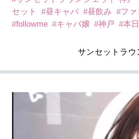
セット
#昼キャバ
#昼飲み
#フ
#followme
#キャバ嬢
#神戸
#本
サンセットラウ