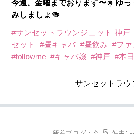
今週、金曜までおります〜☀️ ゆっ
みしましょ🍻
#サンセットラウンジェット 神戸
セット
#昼キャバ
#昼飲み
#フ
#followme
#キャバ嬢
#神戸
#本
サンセットラウ
5
新着ブログ：全
件中1～