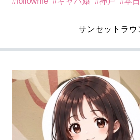
#followme
#キャバ嬢
#神戸
#本
サンセットラウ