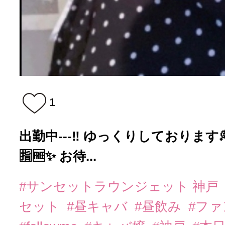
1
出勤中---‼︎ ゆっくりしております
🈯️🆓✨ お待...
#サンセットラウンジェット 神戸
セット
#昼キャバ
#昼飲み
#フ