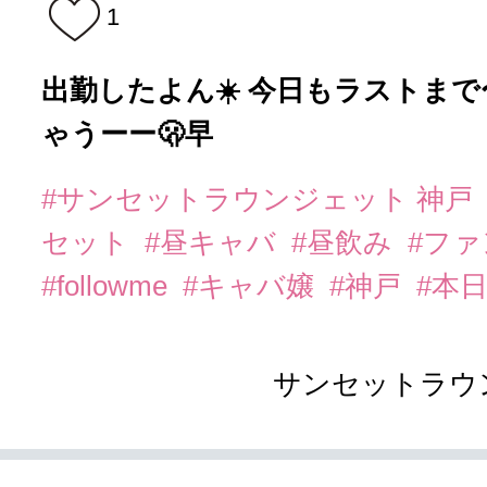
1
出勤したよん☀️ 今日もラストまで
ゃうーー🫢早
#サンセットラウンジェット 神戸
セット
#昼キャバ
#昼飲み
#フ
#followme
#キャバ嬢
#神戸
#本
サンセットラウ