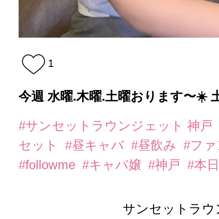
1
今週 水曜.木曜.土曜おります〜☀️
#サンセットラウンジェット 神戸
セット
#昼キャバ
#昼飲み
#フ
#followme
#キャバ嬢
#神戸
#本
サンセットラウ