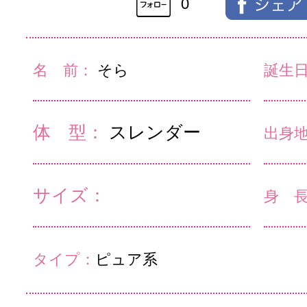
0
名 前：
そら
誕生
体 型：
スレンダー
出身
サイズ：
身 
タイプ：
ピュア系