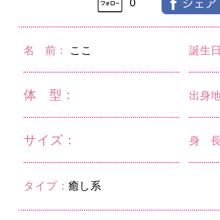
0
名 前：
ここ
誕生
体 型：
出身
サイズ：
身 
タイプ：
癒し系